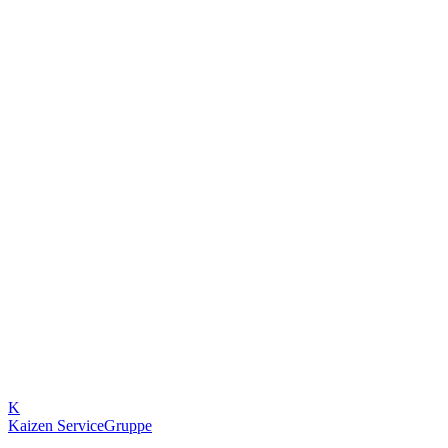
Vorname
*
Nachname
Unternehmen
E-Mail
*
Telefon (für Rückruf)
Ihre Nachricht
*
Nachricht senden
Angebot anfordern
K
Kaizen Service
Gruppe